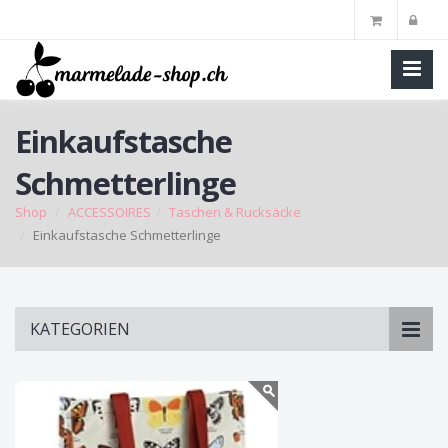
Einkaufstasche
Schmetterlinge
Shop
ACCESSOIRES
Taschen & Rucksäcke
Einkaufstasche Schmetterlinge
Skip
KATEGORIEN
to
main
content