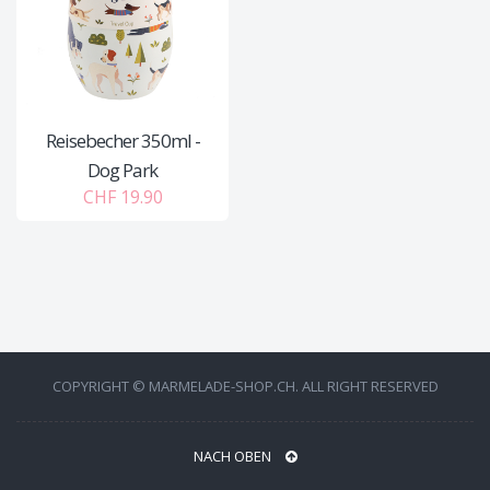
Reisebecher 350ml -
Dog Park
CHF 19.90
COPYRIGHT © MARMELADE-SHOP.CH. ALL RIGHT RESERVED
NACH OBEN