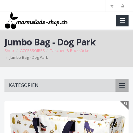
Jumbo Bag - Dog Park
Shop
ACCESSOIRES
Taschen & Rucksäcke
Jumbo Bag - Dog Park
Skip
KATEGORIEN
to
main
content