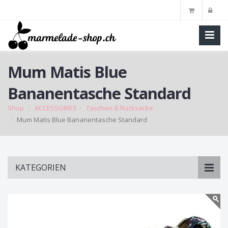
Mum Matis Blue
Bananentasche Standard
Shop
ACCESSOIRES
Taschen & Rucksäcke
Mum Matis Blue Bananentasche Standard
Skip
KATEGORIEN
to
main
content