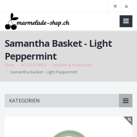
Samantha Basket - Light
Peppermint
Shop
ACCESSOIRES
Taschen & Rucksäcke
Samantha Basket - Light Peppermint
Skip
KATEGORIEN
to
main
content