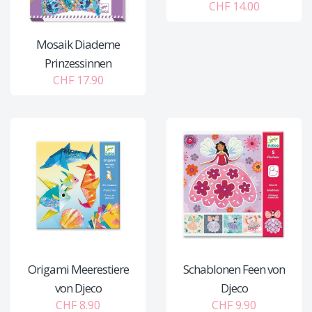
CHF 14.00
Mosaik Diademe
Prinzessinnen
CHF 17.90
Origami Meerestiere
Schablonen Feen von
von Djeco
Djeco
CHF 8.90
CHF 9.90