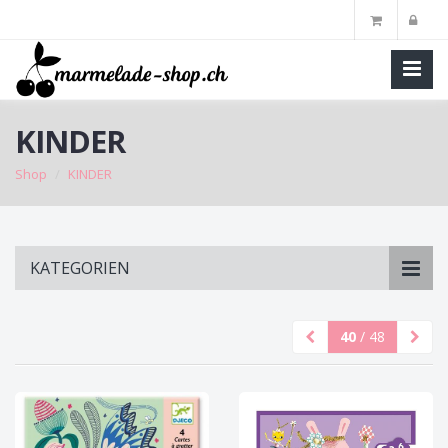
KINDER
Shop
KINDER
Skip
KATEGORIEN
to
main
content
40
/ 48