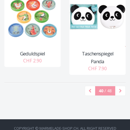
Geduldspiel
Taschenspiegel
CHF 2.90
Panda
CHF 7.90
40
/ 48
COPYRIGHT © MARMELADE-SHOP.CH. ALL RIGHT RESERVED