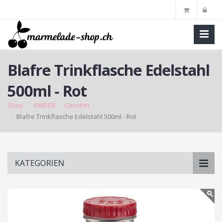
Blafre Trinkflasche Edelstahl
500ml - Rot
Shop
KINDER
Geschirr
Blafre Trinkflasche Edelstahl 500ml - Rot
Skip
KATEGORIEN
to
main
content