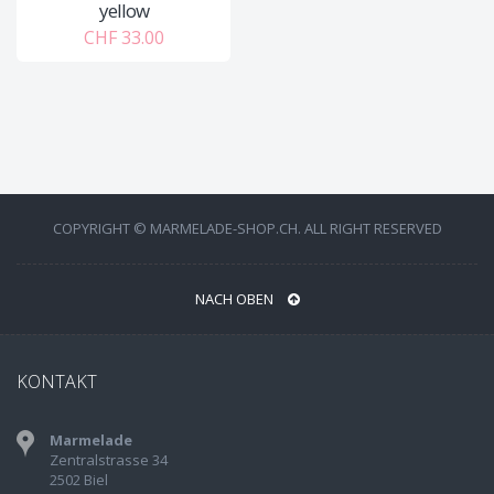
yellow
CHF 33.00
COPYRIGHT © MARMELADE-SHOP.CH. ALL RIGHT RESERVED
NACH OBEN
KONTAKT
Marmelade
Zentralstrasse 34
2502 Biel