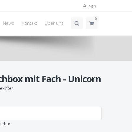
Login
0
News
Kontakt
Über uns
hbox mit Fach - Unicorn
xinter
ferbar