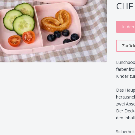
CHF 
In de
Zurüc
Lunchbox
farbenfro
Kinder zu
Das Haupt
herausneh
zwei Absch
Der Decke
den Inhal
Sicherhei