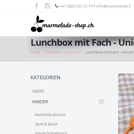
•
+41 (0)32 322 72 19
info@marmelade.li
Lunchbox mit Fach - Uni
Shop
KINDER
Geschirr
Lunchbox mit Fach - Unico
Skip
KATEGORIEN
to
main
NEWS
content
KINDER
Nuscheli/Lätzchen
Spiel & Spass
Schule/Schreibtisch