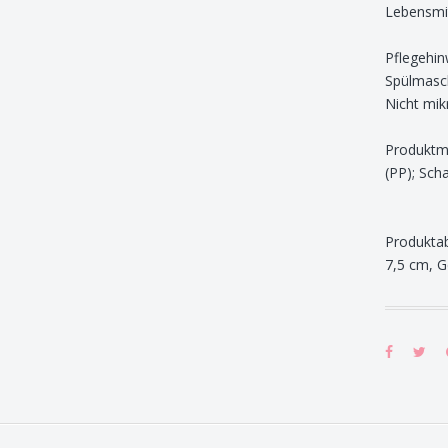
Lebensmi
Pflegehin
Spülmasc
Nicht mik
Produktma
(PP); Scha
Produktab
7,5 cm, G