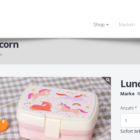
Shop
Marken
corn
rn
Lunc
Marke
Re
Anzahl
*
Sofort lie