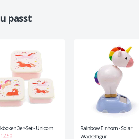
u passt
kboxen 3er-Set - Unicorn
Rainbow Einhorn - Solar
12.90
Wackelfigur