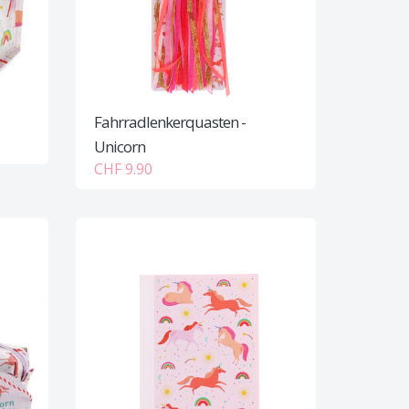
Fahrradlenkerquasten -
Unicorn
CHF 9.90