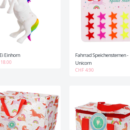
Ei Einhorn
Fahrrad Speichensternen -
18.00
Unicorn
CHF 4.90