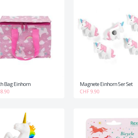
h Bag Einhorn
Magnete Einhorn 5er Set
8.90
CHF 9.90