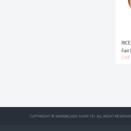
RICE
Fair 
CHF 
COPYRIGHT © MARMELADE-SHOP.CH. ALL RIGHT RESERVE