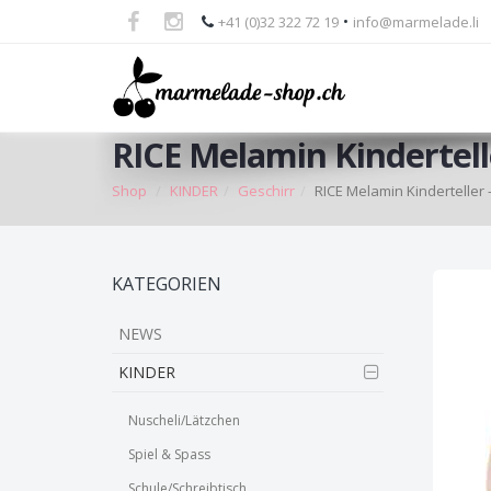
•
+41 (0)32 322 72 19
info@marmelade.li
RICE Melamin Kindertelle
Shop
KINDER
Geschirr
RICE Melamin Kinderteller -
Skip
KATEGORIEN
to
main
NEWS
content
KINDER
Nuscheli/Lätzchen
Spiel & Spass
Schule/Schreibtisch