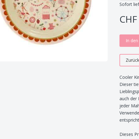
Sofort lie
CHF 
In de
Zurüc
Cooler Ki
Dieser tie
Lieblings
auch der 
jeder Mah
Verwenden
entspricht
Dieses Pr