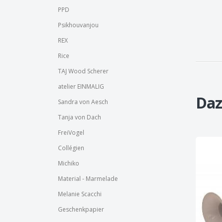
PPD
Psikhouvanjou
REX
Rice
TAJ Wood Scherer
atelier EINMALIG
Daz
Sandra von Aesch
Tanja von Dach
FreiVogel
Collégien
Michiko
Material - Marmelade
Melanie Scacchi
Geschenkpapier