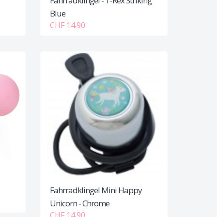
r
Fahrradklingel - T-Rex Striking
Blue
CHF 14.90
Fahrradklingel Mini Happy
Unicorn - Chrome
CHF 14.90