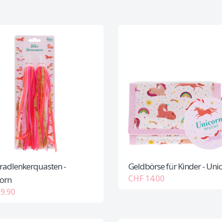
radlenkerquasten -
Geldbörse für Kinder - Uni
CHF 14.00
orn
9.90