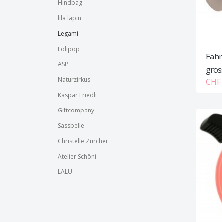
Hindbag
lila lapin
Legami
Lolipop
Fahr
ASP
gros
Naturzirkus
CHF 
Kaspar Friedli
Giftcompany
Sassbelle
Christelle Zürcher
Atelier Schöni
LALU