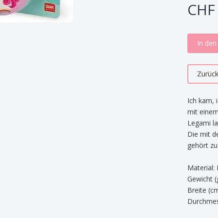
CHF 
In de
Zurüc
Ich kam, i
mit einem
Legami l
Die mit d
gehört zu
Material: 
Gewicht (
Breite (cm
Durchmes