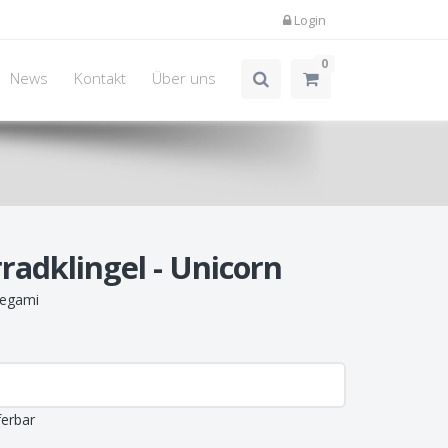
Login
0
News
Kontakt
Über uns
radklingel - Unicorn
egami
ferbar