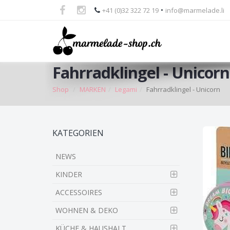
•
+41 (0)32 322 72 19
info@marmelade.li
Fahrradklingel - Unicorn
Shop
MARKEN
Legami
Fahrradklingel - Unicorn
Skip
KATEGORIEN
to
main
NEWS
content
KINDER
ACCESSOIRES
WOHNEN & DEKO
KÜCHE & HAUSHALT