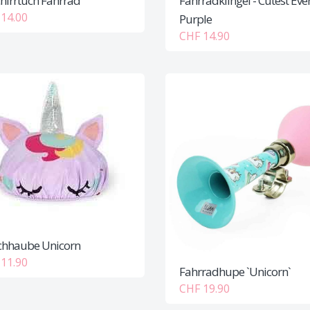
hirrtuch Fahrrad
Fahrradklingel - Cutest Eve
14.00
Purple
CHF 14.90
hhaube Unicorn
11.90
Fahrradhupe `Unicorn`
CHF 19.90