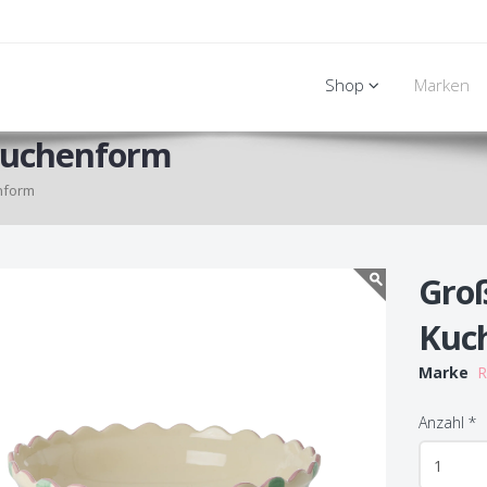
Shop
Marken
Kuchenform
nform
Gro
Kuc
Marke
R
Anzahl
*