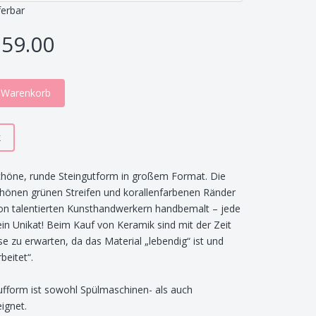
ferbar
59.00
n Warenkorb
k
höne, runde Steingutform in großem Format. Die
önen grünen Streifen und korallenfarbenen Ränder
n talentierten Kunsthandwerkern handbemalt – jede
ein Unikat! Beim Kauf von Keramik sind mit der Zeit
sse zu erwarten, da das Material „lebendig“ ist und
beitet“.
ufform ist sowohl Spülmaschinen- als auch
eignet.