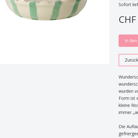
Sofort lie
CHF 
In de
Zurüc
Wundersc
wundersch
wurden vo
Form ist 
kleine Ri
immer „ar
Die Aufla
gefrierge