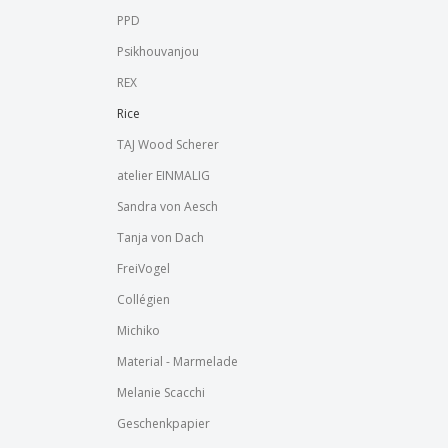
PPD
Psikhouvanjou
REX
Rice
TAJ Wood Scherer
atelier EINMALIG
Sandra von Aesch
Tanja von Dach
FreiVogel
Collégien
Michiko
Material - Marmelade
Melanie Scacchi
Geschenkpapier