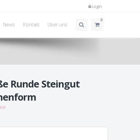
Login
0
News
Kontakt
Über uns
ße Runde Steingut
henform
ice