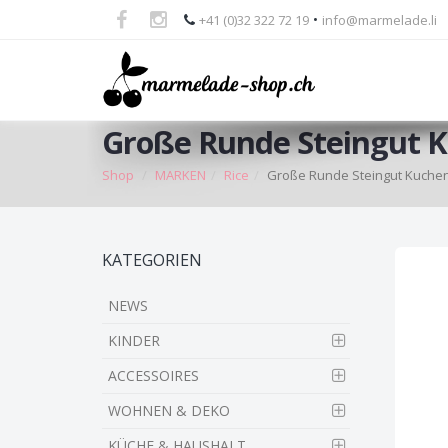
•
+41 (0)32 322 72 19
info@marmelade.li
Große Runde Steingut 
Shop
MARKEN
Rice
Große Runde Steingut Kuche
Skip
KATEGORIEN
to
main
NEWS
content
KINDER
ACCESSOIRES
WOHNEN & DEKO
KÜCHE & HAUSHALT