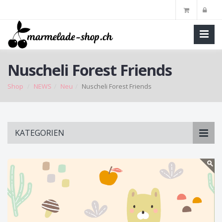
Nuscheli Forest Friends
Shop
NEWS
Neu
Nuscheli Forest Friends
Skip
KATEGORIEN
to
main
content