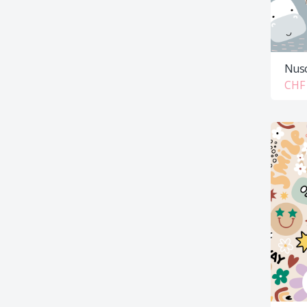
Nusc
CHF 