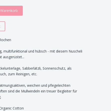
n Warenkorb
k
 Rochen
g, multifunktional und hübsch - mit diesem Nuscheli
t ausgerüstet...
ckelunterlage, Sabberlätzli, Sonnenschutz, als
ch, zum Reinigen, etc.
 atmungsaktiven, weichen und pflegeleichten
ften sind die Mullwindeln ein treuer Begleiter für
.
 Organic Cotton