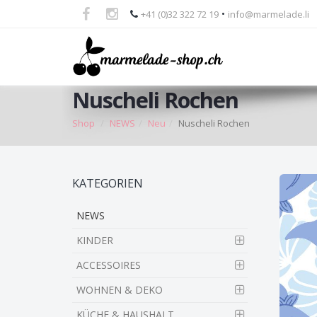
•
+41 (0)32 322 72 19
info@marmelade.li
Nuscheli Rochen
Shop
NEWS
Neu
Nuscheli Rochen
Skip
KATEGORIEN
to
main
NEWS
content
KINDER
ACCESSOIRES
WOHNEN & DEKO
KÜCHE & HAUSHALT