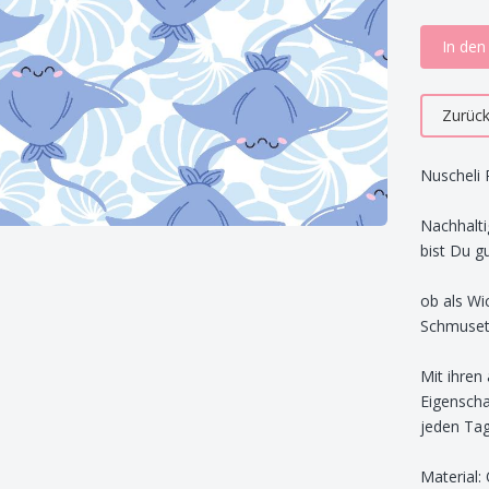
In de
Zurüc
Nuscheli
Nachhalti
bist Du gu
ob als Wi
Schmusetu
Mit ihren
Eigenscha
jeden Tag
Material: