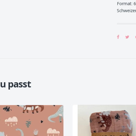
Format: 
Schweize
u passt