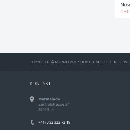
Nusc
CHF 
COPYRIGHT © MARMELADE-SHOP.CH. ALL RIGHT RESERVE
KONTAKT
Marmelade
Zentralstrasse 34
2502 Biel
+41 (0)32 322 72 19