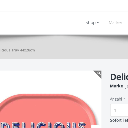
Shop
Marken
licious Tray 44x28cm
Deli
Marke
ja
Anzahl
*
Sofort lie