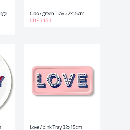
nge
Ciao / green Tray 32x15cm
CHF 34.50
m
Love / pink Tray 32x15cm