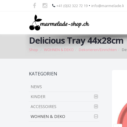
•
+41 (0)32 322 72 19
info@marmelade.li
Delicious Tray 44x28cm
Shop
WOHNEN & DEKO
Dekorieren/Einrichten
De
Skip
KATEGORIEN
to
main
NEWS
content
KINDER
ACCESSOIRES
WOHNEN & DEKO