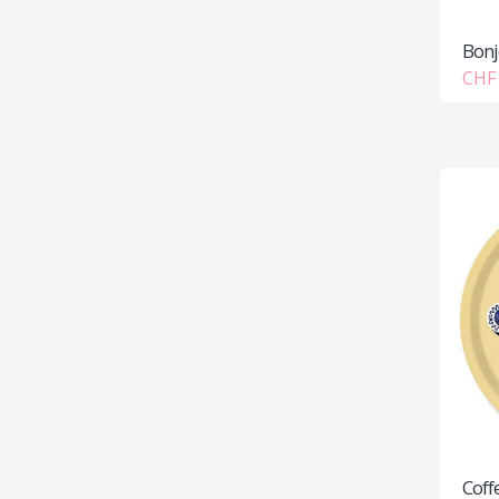
Bonj
CHF 
Coff