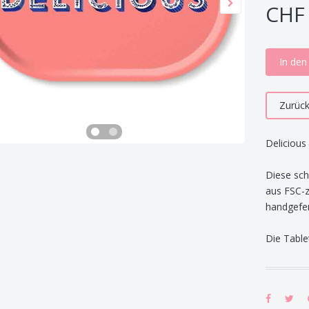
CHF 
In de
Zurüc
Deliciou
Diese sc
aus FSC-z
handgefer
Die Table