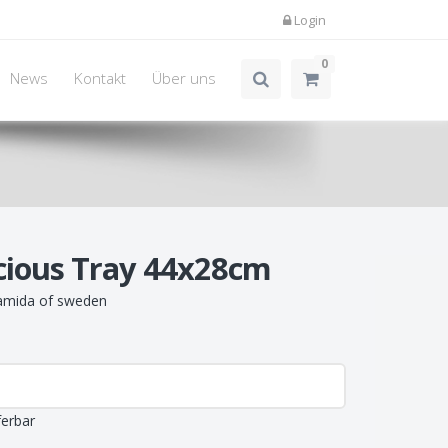
Login
0
News
Kontakt
Über uns
cious Tray 44x28cm
mida of sweden
ferbar