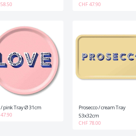
58.50
CHF 47.90
 / pink Tray Ø 31cm
Prosecco / cream Tray
47.90
53x32cm
CHF 78.00