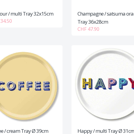
our / multi Tray 32x15cm
Champagne / satsuma ora
34.50
Tray 36x28cm
CHF 47.90
ee / cream Tray Ø 39cm
Happy / multi Tray Ø 31c