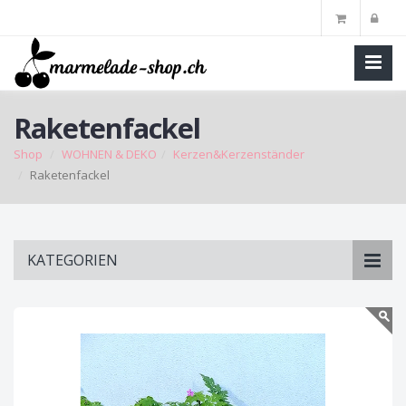
Raketenfackel
Shop
WOHNEN & DEKO
Kerzen&Kerzenständer
Raketenfackel
Skip
KATEGORIEN
to
main
content