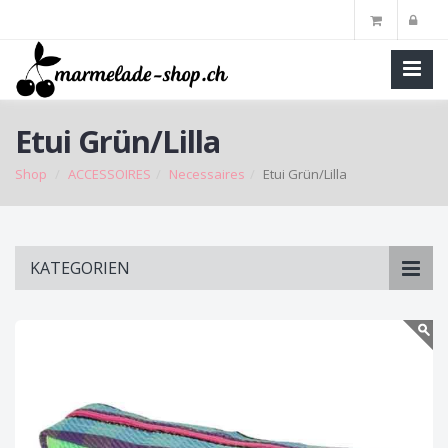
Etui Grün/Lilla
Shop
ACCESSOIRES
Necessaires
Etui Grün/Lilla
Skip
KATEGORIEN
to
main
content