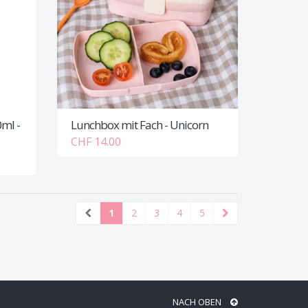
0ml -
Lunchbox mit Fach - Unicorn
CHF 14.00
1
2
3
4
5
NACH OBEN