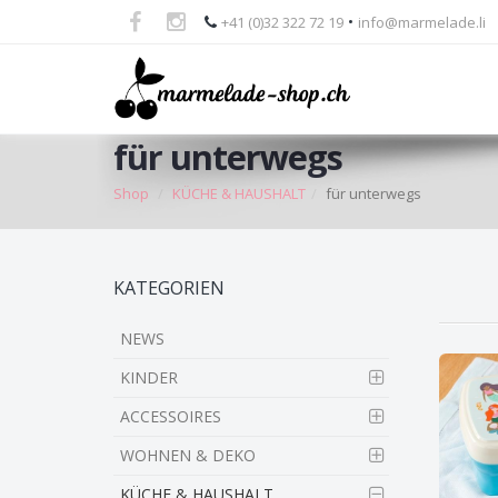
•
+41 (0)32 322 72 19
info@marmelade.li
für unterwegs
Shop
KÜCHE & HAUSHALT
für unterwegs
Skip
KATEGORIEN
to
main
NEWS
content
KINDER
ACCESSOIRES
WOHNEN & DEKO
KÜCHE & HAUSHALT