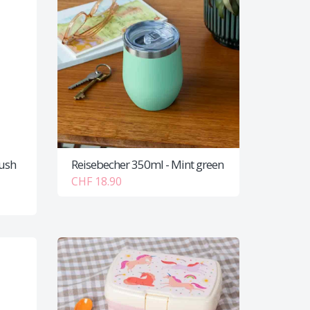
push
Reisebecher 350ml - Mint green
CHF 18.90