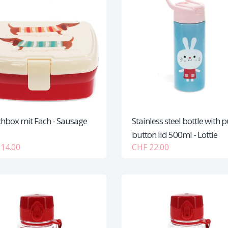
hbox mit Fach - Sausage
Stainless steel bottle with 
button lid 500ml - Lottie
14.00
CHF 22.00