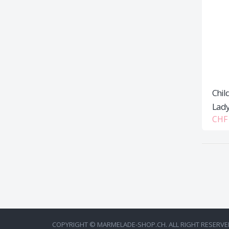
Chil
Lady
CHF 
COPYRIGHT © MARMELADE-SHOP.CH. ALL RIGHT RESERVE