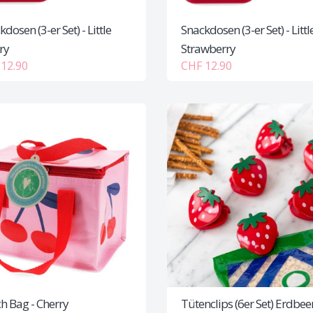
dosen (3-er Set) - Little
Snackdosen (3-er Set) - Littl
ry
Strawberry
12.90
CHF 12.90
h Bag - Cherry
Tütenclips (6er Set) Erdbee