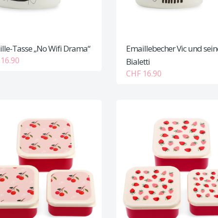
lle-Tasse „No Wifi Drama“
Emaillebecher Vic und sein
16.90
Bialetti
CHF 16.90