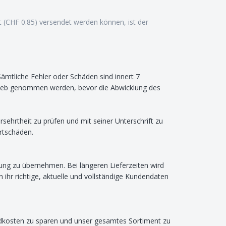
 (CHF 0.85) versendet werden können, ist der
S
ä
mtliche Fehler oder Sch
ä
den sind innert 7
trieb genommen werden, bevor die Abwicklung des
sehrtheit zu prüfen und mit seiner Unterschrift zu
rtschäden.
ung zu übernehmen. Bei längeren Lieferzeiten wird
ihr richtige, aktuelle und vollständige Kundendaten
andkosten zu sparen und unser gesamtes Sortiment zu