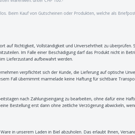
uften Warenwert unter CHF 100.-
los. Beim Kauf von Gutscheinen oder Produkten, welche als Briefpost
rt auf Richtigkeit, Vollst
ä
ndigkeit und Unversehrtheit zu
ü
berpr
ü
fen. 
zuteilen. Im Falle einer Beschädigung darf das Produkt nicht in Be
s im Lieferzustand aufbewahrt werden.
rnehmen verpflichtet sich der Kunde, die Lieferung auf optische Unver
 diesem Fall übernimmt marmelade keine Haftung für sichtbare Transpo
beitstagen nach Zahlungseingang zu bearbeiten, ohne dafür eine Haft
eine Bestellung erst dann ohne zeitliche Verzögerung abwickeln, wenn 
e Ware in unserem Laden in Biel abzuholen. Das erlaubt Ihnen, Vers