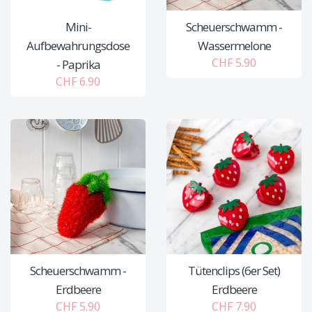
Mini-
Scheuerschwamm -
Aufbewahrungsdose
Wassermelone
CHF 5.90
- Paprika
CHF 6.90
Scheuerschwamm -
Tütenclips (6er Set)
Erdbeere
Erdbeere
CHF 5.90
CHF 7.90