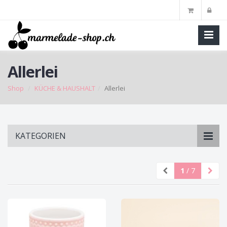
Allerlei
Shop
KÜCHE & HAUSHALT
Allerlei
Skip
KATEGORIEN
to
main
content
1
/ 7