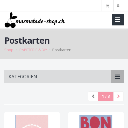
Postkarten
Shop
PAPETERIE & DIY
Postkarten
Skip
KATEGORIEN
to
main
content
1
/ 8