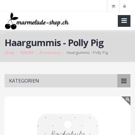
Haargummis - Polly Pig
Shop
KINDER
Accessoires
Haargummis - Polly Pig
Skip
KATEGORIEN
to
main
content