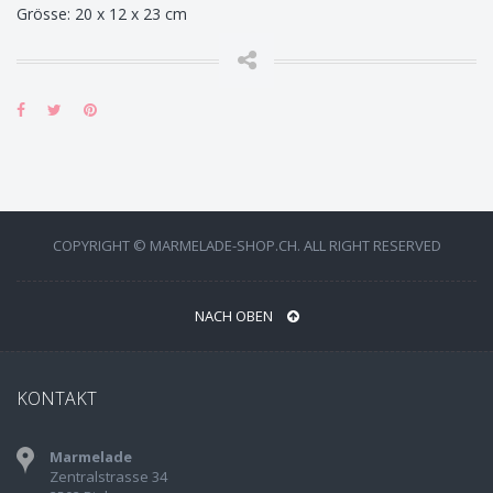
Grösse: 20 x 12 x 23 cm
COPYRIGHT © MARMELADE-SHOP.CH. ALL RIGHT RESERVED
NACH OBEN
KONTAKT
Marmelade
Zentralstrasse 34