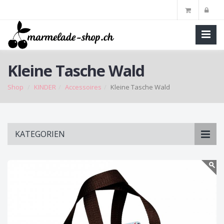
Kleine Tasche Wald
Shop
KINDER
Accessoires
Kleine Tasche Wald
Skip
KATEGORIEN
to
main
content