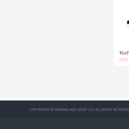
Küch
CHF 
COPYRIGHT © MARMELADE-SHOP.CH. ALL RIGHT RESERVE