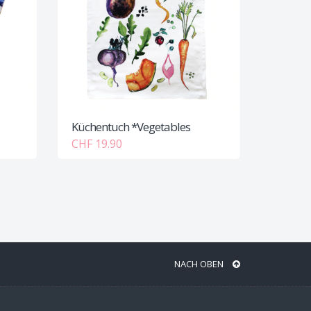
Küchentuch *Vegetables
CHF 19.90
NACH OBEN