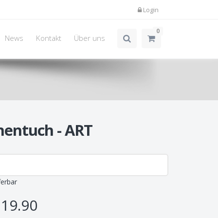
Login
0
News
Kontakt
Über uns
hentuch - ART
ferbar
19.90