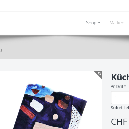
Shop
Marken
RT
Küc
Anzahl
*
Sofort lie
CHF 