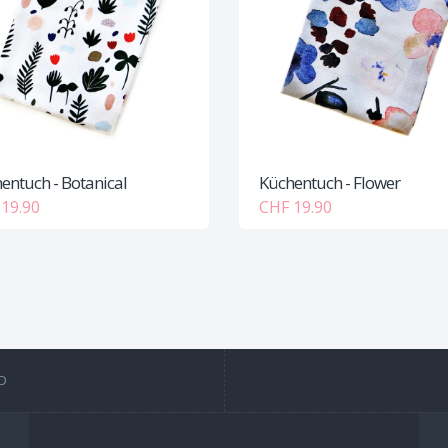
entuch - Botanical
Küchentuch - Flower
19.90
CHF 19.90
D