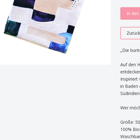
In de
Zurüc
„Die bunt
Auf den H
entdecke
Inspirier
in Baden 
Südindie
Wer möcht
Größe: 5
100% Bio
Waschbar 