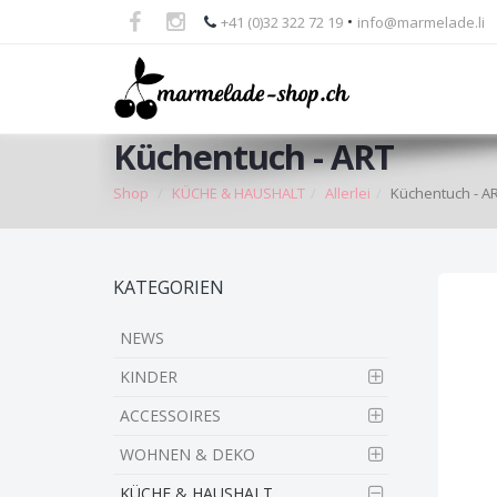
•
+41 (0)32 322 72 19
info@marmelade.li
Küchentuch - ART
Shop
KÜCHE & HAUSHALT
Allerlei
Küchentuch - A
Skip
KATEGORIEN
to
main
NEWS
content
KINDER
ACCESSOIRES
WOHNEN & DEKO
KÜCHE & HAUSHALT