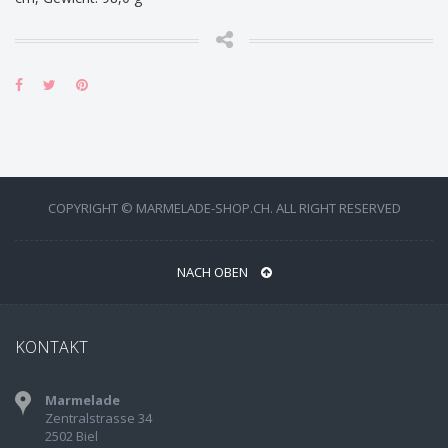
COPYRIGHT © MARMELADE-SHOP.CH. ALL RIGHT RESERVED
NACH OBEN
KONTAKT
Marmelade
Zentralstrasse 34
2502 Biel