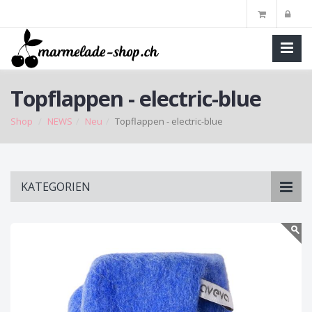
Topflappen - electric-blue
Shop
NEWS
Neu
Topflappen - electric-blue
Skip
KATEGORIEN
to
main
content