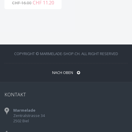
CHF 11.20
CHF 16.00
COPYRIGHT © MARMELADE-SHOP.CH. ALL RIGHT RESERVED
NACH OBEN
KONTAKT
Marmelade
Zentralstrasse 34
2502 Biel