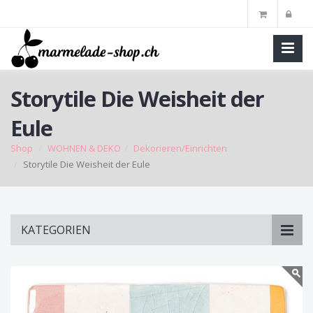
Storytile Die Weisheit der
Eule
Shop
WOHNEN & DEKO
Dekorieren/Einrichten
Storytile Die Weisheit der Eule
Skip
KATEGORIEN
to
main
content