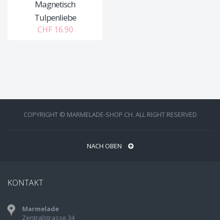
Magnetisch
Tulpenliebe
CHF 16.90
COPYRIGHT © MARMELADE-SHOP.CH. ALL RIGHT RESERVED
NACH OBEN
KONTAKT
Marmelade
Zentralstrasse 34