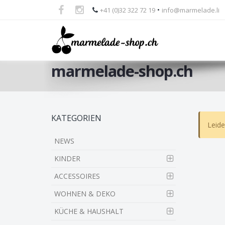
•
+41 (0)32 322 72 19
info@marmelade.li
marmelade-shop.ch
Skip
KATEGORIEN
Leide
to
main
NEWS
content
KINDER
ACCESSOIRES
WOHNEN & DEKO
KÜCHE & HAUSHALT