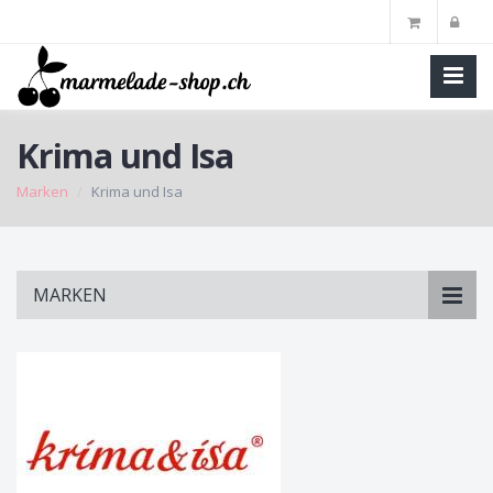
Krima und Isa
Marken
Krima und Isa
Skip
MARKEN
to
main
content