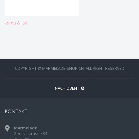
krima & isa
COPYRIGHT © MARMELADE-SHOP.CH. ALL RIGHT RESERVED
NACH OBEN
KONTAKT
Marmelade
Zentralstrasse 34