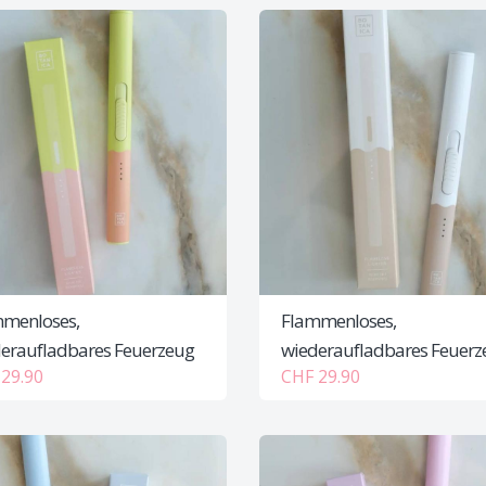
menloses,
Flammenloses,
eraufladbares Feuerzeug
wiederaufladbares Feuerz
29.90
CHF 29.90