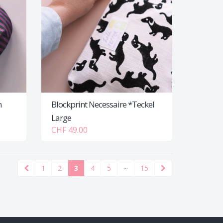
n
Blockprint Necessaire *Teckel
Large
CHF 49.00
1
2
3
4
5
···
15