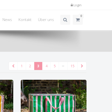
Login
0
News
Kontakt
Über uns
1
2
3
4
5
···
15