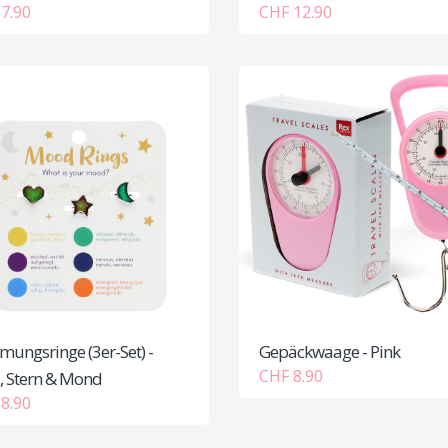
7.90
CHF 12.90
mungsringe (3er-Set) -
Gepäckwaage - Pink
CHF 8.90
, Stern & Mond
8.90