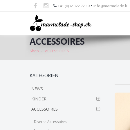
•
+41 (0)32 322 72 19
info@marmelade.li
ACCESSOIRES
Shop
ACCESSOIRES
Skip
KATEGORIEN
to
main
NEWS
content
KINDER
ACCESSOIRES
Diverse Accessoires