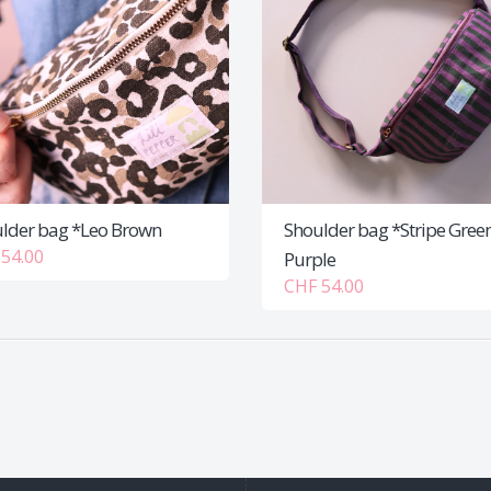
lder bag *Leo Brown
Shoulder bag *Stripe Gree
54.00
Purple
CHF 54.00