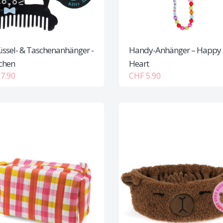
üssel- & Taschenanhänger -
Handy-Anhänger – Happy
chen
Heart
7.90
CHF 5.90