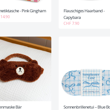
etiktasche - Pink Gingham
Flauschiges Haarband -
14.90
Capybara
CHF 7.90
enmaske Bär
Sonnenbrillenetui – Blue 