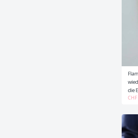
Flam
wied
die 
CHF 