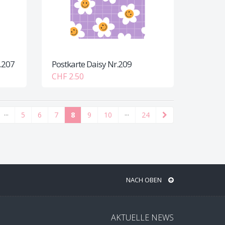
.207
Postkarte Daisy Nr.209
CHF 2.50
···
5
6
7
8
9
10
···
24
NACH OBEN
AKTUELLE NEWS