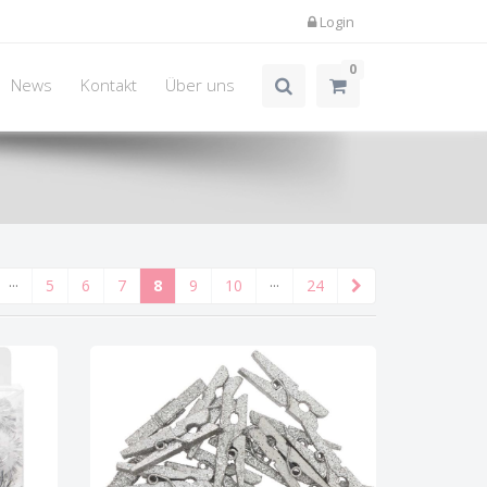
Login
0
News
Kontakt
Über uns
···
5
6
7
8
9
10
···
24