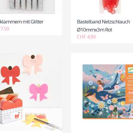
klammern mit Glitter
Bastelband Netzschlauch
7.50
Ø10mmx3m Rot
CHF 4.90