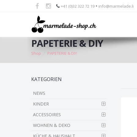
•
+41 (0)32 322 72 19
info@marmelade.li
PAPETERIE & DIY
Shop
PAPETERIE & DIY
Skip
KATEGORIEN
to
main
NEWS
content
KINDER
ACCESSOIRES
WOHNEN & DEKO
KÜCHE & HAUSHALT