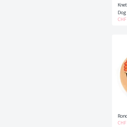
Knet
Dog
CHF 
Ron
CHF 