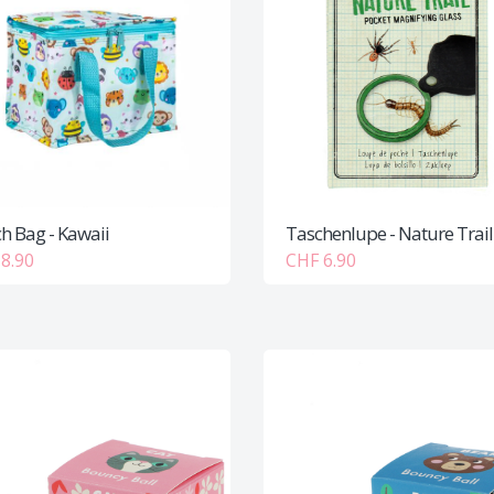
h Bag - Kawaii
Taschenlupe - Nature Trail
8.90
CHF 6.90