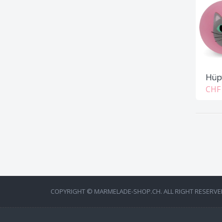
Hüpf
CHF 
COPYRIGHT © MARMELADE-SHOP.CH. ALL RIGHT RESERVE