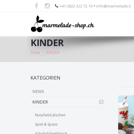
•
+41 (0)32 322 72 19
info@marmelade.li
KINDER
Shop
KINDER
Skip
KATEGORIEN
to
main
NEWS
content
KINDER
Nuscheli/Lätzchen
Spiel & Spass
Schule/Schreibtisch