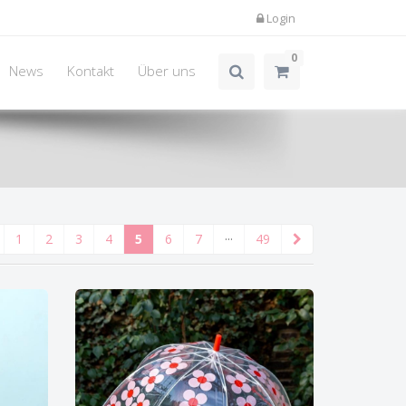
Login
0
News
Kontakt
Über uns
1
2
3
4
5
6
7
···
49