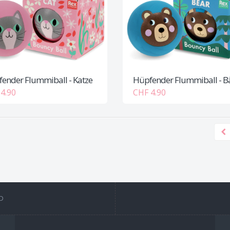
ender Flummiball - Katze
Hüpfender Flummiball - B
4.90
CHF 4.90
D