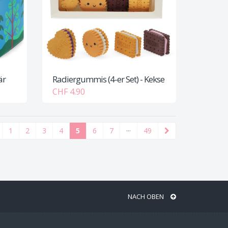
är
Radiergummis (4-er Set) - Kekse
CHF 4.90
1
2
3
4
5
6
7
···
49
NACH OBEN