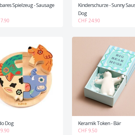
bares Spielzeug - Sausage
Kinderschurze - Sunny Sau
Dog
7.90
CHF 24.90
do Dog
Keramik Token - Bär
9.90
CHF 9.50