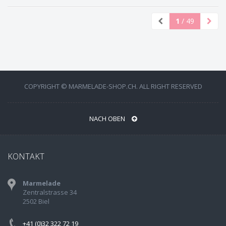
1
/ 49
COPYRIGHT © MARMELADE-SHOP.CH. ALL RIGHT RESERVED
NACH OBEN
KONTAKT
Marmelade
Zentralstrasse 34
2502 Biel
+41 (0)32 322 72 19