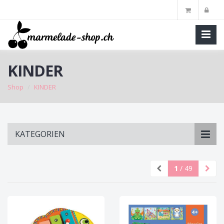
KINDER
Shop
KINDER
Skip
KATEGORIEN
to
main
content
1
/ 49